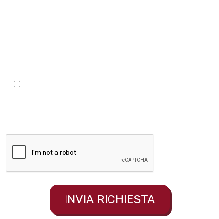
Acconsento al trattamento dei miei dati personali secondo la
Politica sulla Privacy. I dati sono raccolti e gestiti al fine di rendere
possibile lo svolgimento del rapporto di fornitura e/o prestazione nel
rispetto della Normativa Europea sul trattamento dei dati - GDPR
(General Data Protection Regulation) 2016/679