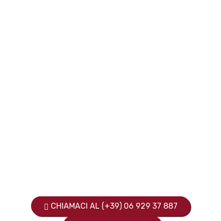
Vuoi maggiori info?
Siamo a tua disposizione per
qualsiasi domanda, richiesta o
eventuale necessità. Seleziona il
servizio desiderato e ti risponderemo
il prima possibile.
CHIAMACI AL (+39) 06 929 37 887