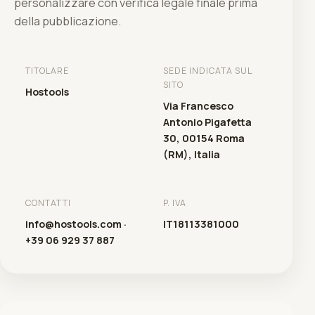
personalizzare con verifica legale finale prima
della pubblicazione.
TITOLARE
SEDE INDICATA SUL
SITO
Hostools
Via Francesco
Antonio Pigafetta
30, 00154 Roma
(RM), Italia
CONTATTI
P. IVA
info@hostools.com ·
IT18113381000
+39 06 929 37 887