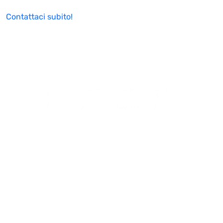
Contattaci subito!
Via Francesco Antonio Pigafetta 30, 00154 Roma
(RM) (IT)
Telefono (+39) 06 929 37 887